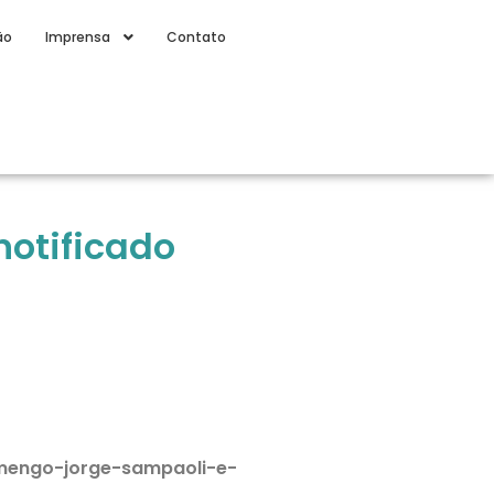
ão
Imprensa
Contato
notificado
lamengo-jorge-sampaoli-e-