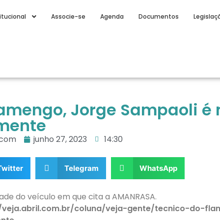
itucional
Associe-se
Agenda
Documentos
Legislaç
lamengo, Jorge Sampaoli é 
lmente
.com
junho 27, 2023
14:30
Twitter
Telegram
WhatsApp
dade do veículo em que cita a AMANRASA.
://veja.abril.com.br/coluna/veja-gente/tecnico-do-f