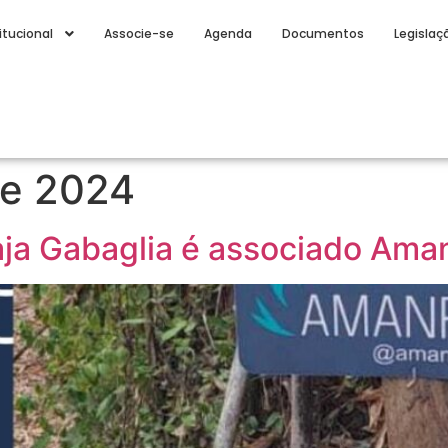
itucional
Associe-se
Agenda
Documentos
Legislaç
de 2024
Raja Gabaglia é associado Ama