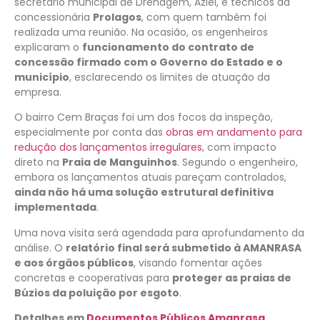
secretário municipal de Drenagem, Aziel, e técnicos da
concessionária
Prolagos
, com quem também foi
realizada uma reunião. Na ocasião, os engenheiros
explicaram o
funcionamento do contrato de
concessão firmado com o Governo do Estado e o
município
, esclarecendo os limites de atuação da
empresa.
O bairro Cem Braças foi um dos focos da inspeção,
especialmente por conta das
obras em andamento para
redução dos lançamentos irregulares
, com impacto
direto na
Praia de Manguinhos
. Segundo o engenheiro,
embora os lançamentos atuais pareçam controlados,
ainda não há uma solução estrutural definitiva
implementada
.
Uma nova visita será agendada para aprofundamento da
análise. O
relatório final será submetido à AMANRASA
e aos órgãos públicos
, visando fomentar ações
concretas e cooperativas para
proteger as praias de
Búzios da poluição por esgoto
.
Detalhes em
Documentos Públicos Amanrasa