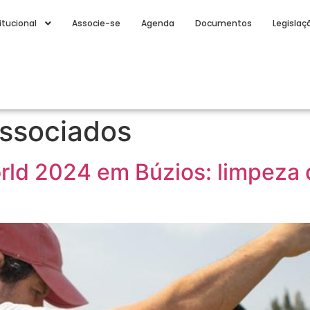
itucional
Associe-se
Agenda
Documentos
Legislaç
associados
ld 2024 em Búzios: limpeza d