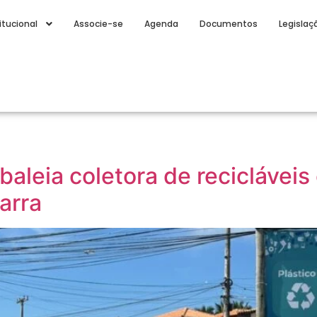
itucional
Associe-se
Agenda
Documentos
Legislaç
s
baleia coletora de reciclávei
arra