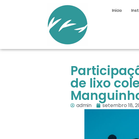
Início
Inst
Participaç
de lixo co
Manguinho
admin
setembro 18, 2