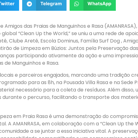
Twitter
Telegram
WhatsApp
e Amigos das Praias de Manguinhos e Rasa (AMANRASA), 
global “Clean Up the World,” se uniu a uma rede de apoiad
etê, Clube Aretê, Escola Dominus, Família Surf Dog , Amiga
tirão de Limpeza em Búzios: Juntos pela Preservação das P
rianças participando ativamente da ação e uma impressi
ias de Manguinhos e Rasa.
 locais e parceiros engajados, marcando uma tradição c
programado para as 8h, na Pousada Villa Rasa e na Sede P
erial necessário para a coleta de resíduos. Além disso, 
s durante o percurso, facilitando o transporte dos materi
impeza em Praia Rasa é uma demonstração do compromis
al. A AMANRASA, em colaboração com a “Clean Up the Wo
omunidade a se juntar a essa iniciativa vital. A preserva