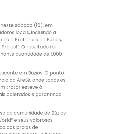
neste sábado (16), em
ores locais, incluindo a
nça e Prefeitura de Búzios,
raias!”. O resultado foi
onante quantidade de 1.000
rescente em Búzios. O ponto
raia do Aretê, onde todos os
um trator esteve à
ais coletados e garantindo
so da comunidade de Búzios
rld” e seus valorosos
ção das praias de