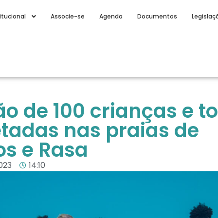
itucional
Associe-se
Agenda
Documentos
Legislaç
ão de 100 crianças e t
letadas nas praias de
s e Rasa
023
14:10