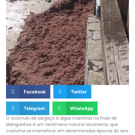
Facebook
Twitter
Telegram
WhatsApp
O acúmulo de sargaço e algas marinhas na Praia de
Manguinhos é um fenômeno natural recorrente, que
costuma se intensificar em determinadas épocas do ano