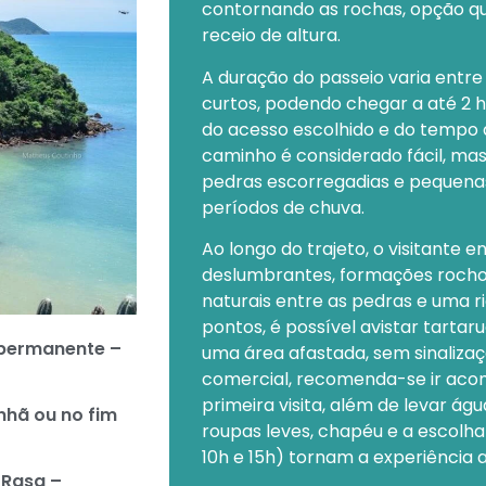
contornando as rochas, opção q
receio de altura.
A duração do passeio varia entr
curtos, podendo chegar a até 2 
do acesso escolhido e do tempo
caminho é considerado fácil, ma
pedras escorregadias e pequenas
períodos de chuva.
Ao longo do trajeto, o visitante 
deslumbrantes, formações rochos
naturais entre as pedras e uma r
pontos, é possível avistar tartar
 permanente –
uma área afastada, sem sinalizaç
comercial, recomenda-se ir aco
primeira visita, além de levar águ
nhã ou no fim
roupas leves, chapéu e a escolha 
10h e 15h) tornam a experiência 
a Rasa –