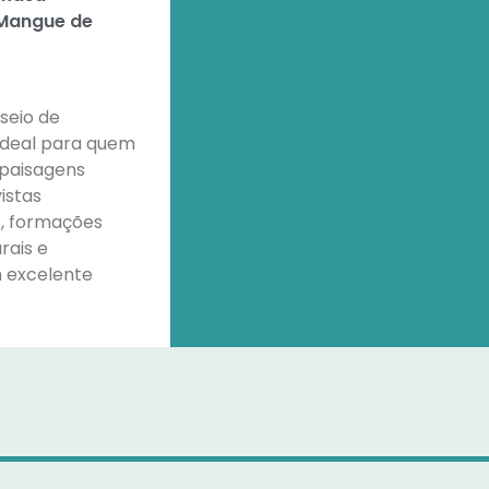
 Mangue de
sseio de
 ideal para quem
 paisagens
istas
o, formações
rais e
 excelente