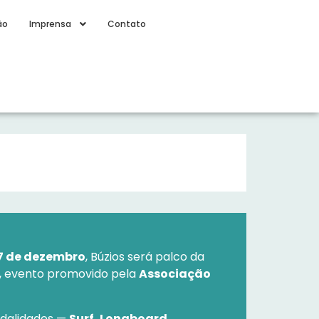
ão
Imprensa
Contato
7 de dezembro
, Búzios será palco da
, evento promovido pela
Associação
dalidades —
Surf, Longboard,