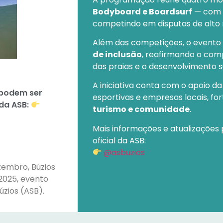
Bodyboard e Boardsurf
— com a
competindo em disputas de alto n
Além das competições, o event
de inclusão
, reafirmando o co
das praias e o desenvolvimento s
A iniciativa conta com o apoio da
 podem ser
esportivas e empresas locais, fo
 da ASB:
turismo e comunidade
.
Mais informações e atualizações
oficial da ASB:
@asbuzios
zembro, Búzios
2025, evento
zios (ASB).