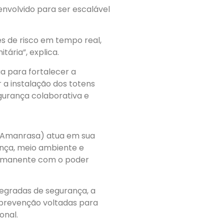
nvolvido para ser escalável
es de risco em tempo real,
ária”, explica.
a para fortalecer a
r a instalação dos totens
gurança colaborativa e
 (Amanrasa) atua em sua
ança, meio ambiente e
permanente com o poder
tegradas de segurança, a
e prevenção voltadas para
onal.