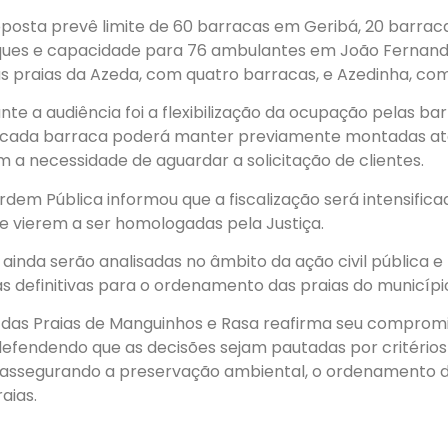
oposta prevê limite de 60 barracas em Geribá, 20 barra
osques e capacidade para 76 ambulantes em João Ferna
as praias da Azeda, com quatro barracas, e Azedinha, com
nte a audiência foi a flexibilização da ocupação pelas b
s, cada barraca poderá manter previamente montadas at
m a necessidade de aguardar a solicitação de clientes.
rdem Pública informou que a fiscalização será intensifica
 vierem a ser homologadas pela Justiça.
inda serão analisadas no âmbito da ação civil pública e
as definitivas para o ordenamento das praias do municípi
 das Praias de Manguinhos e Rasa reafirma seu compro
efendendo que as decisões sejam pautadas por critérios
assegurando a preservação ambiental, o ordenamento da 
aias.