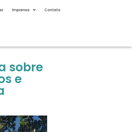
ão
Imprensa
Contato
a sobre
os e
a