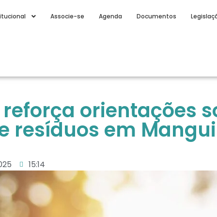
itucional
Associe-se
Agenda
Documentos
Legislaç
reforça orientações s
de resíduos em Mangui
025
15:14