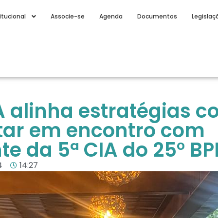
itucional
Associe-se
Agenda
Documentos
Legislaç
alinha estratégias c
litar em encontro com
e da 5ª CIA do 25° B
4
14:27