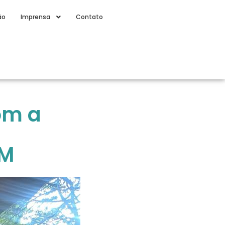
ão
Imprensa
Contato
om a
PM