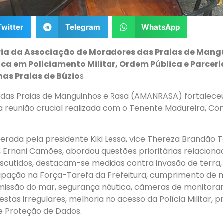
Twitter
Telegram
WhatsApp
ria da Associação de Moradores das Praias de Mang
ca em Policiamento Militar, Ordem Pública e Parceri
as Praias de Búzio
s
das Praias de Manguinhos e Rasa (AMANRASA) fortaleceu
a reunião crucial realizada com o Tenente Madureira, C
derada pela presidente Kiki Lessa, vice Thereza Brandão 
 Ernani Camões, abordou questões prioritárias relaciona
iscutidos, destacam-se medidas contra invasão de terra, 
ticipação na Força-Tarefa da Prefeitura, cumprimento de
 comissão do mar, segurança náutica, câmeras de monito
estas irregulares, melhoria no acesso da Polícia Militar, 
de Proteção de Dados.