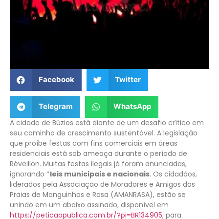
Facebook
Twitter
Telegram
WhatsApp
A cidade de Búzios está diante de um desafio crítico em
seu caminho de crescimento sustentável. A legislação
que proíbe festas com fins comerciais em áreas
residenciais está sob ameaça durante o período de
Réveillon. Muitas festas ilegais já foram anunciadas,
ignorando *
leis municipais e nacionais
. Os cidadãos,
liderados pela Associação de Moradores e Amigos das
Praias de Manguinhos e Rasa (AMANRASA), estão se
unindo em um abaixo assinado, disponível em
https://peticaopublica.com.br/?pi=BR134905
, para