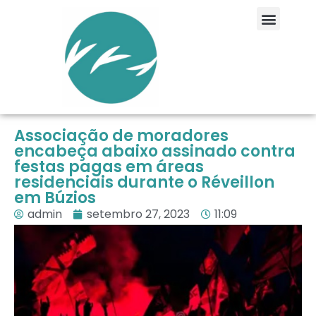
Associação de moradores
encabeça abaixo assinado contra
festas pagas em áreas
residenciais durante o Réveillon
em Búzios
admin
setembro 27, 2023
11:09